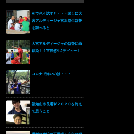
AIで色々試すと・・・試しに大
宮アルディージャ宮沢悠生監督
を調べると
大宮アルディージャの監督に幼
馴染！？宮沢悠生Jデビュー！
コロナで怖いのは・・・
福知山市長選挙２０２０を終え
て思うこと