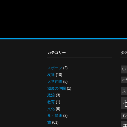
カテゴリー
タ
スポーツ
(2)
い
友達
(10)
オ
大学仲間
(5)
滋慶の仲間
(1)
ス
政治
(3)
教育
(1)
文化
(6)
食・健康
(2)
ド
旅
(61)