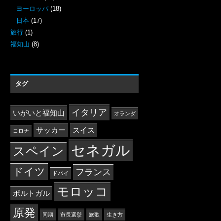
ヨーロッパ
(18)
日本
(17)
旅行
(1)
福知山
(8)
タグ
イタリア
いがいと福知山
オランダ
サッカー
スイス
コロナ
セネガル
スペイン
ドイツ
フランス
ドバイ
モロッコ
ポルトガル
原発
同期
市長選挙
旅歌
生き方