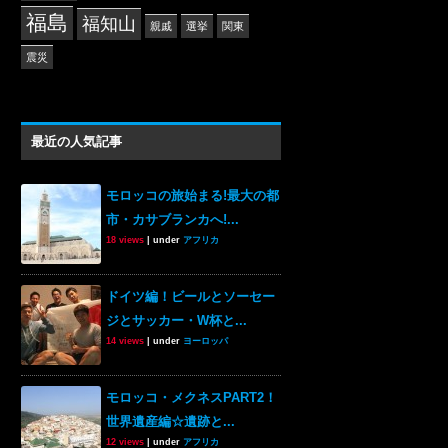
福島
福知山
親戚
選挙
関東
震災
最近の人気記事
モロッコの旅始まる!最大の都
市・カサブランカへ!...
18 views
|
under
アフリカ
ドイツ編！ビールとソーセー
ジとサッカー・W杯と...
14 views
|
under
ヨーロッパ
モロッコ・メクネスPART2！
世界遺産編☆遺跡と...
12 views
|
under
アフリカ