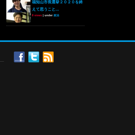
福知山市長選挙２０２０を終
えて思うこと...
8 views
|
under
政治