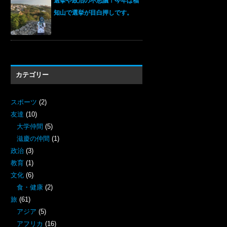
選挙や政治の不思議！今年は福
知山で選挙が目白押しです。
カテゴリー
スポーツ
(2)
友達
(10)
大学仲間
(5)
滋慶の仲間
(1)
政治
(3)
教育
(1)
文化
(6)
食・健康
(2)
旅
(61)
アジア
(5)
アフリカ
(16)